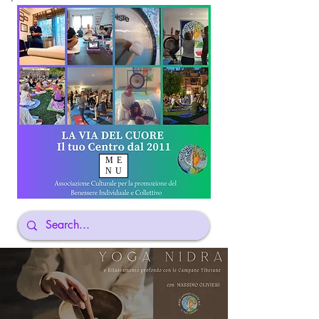
ME
NU