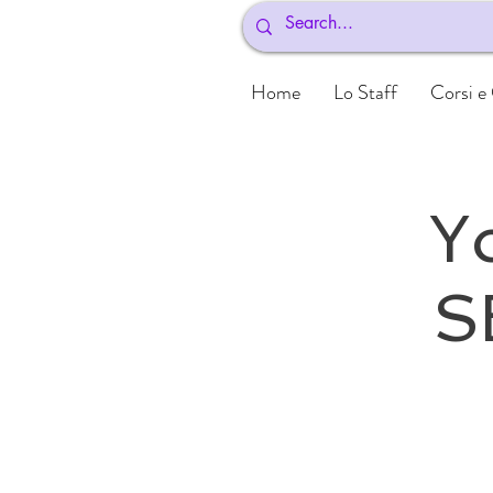
Home
Lo Staff
Corsi e
Y
S