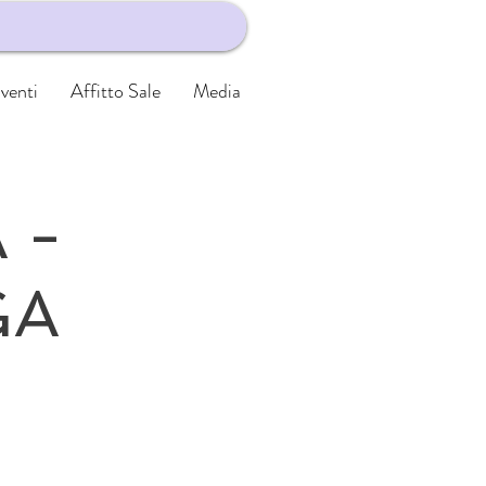
venti
Affitto Sale
Media
 -
GA