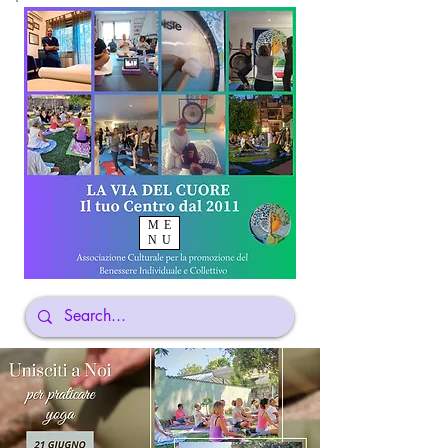
ME
NU