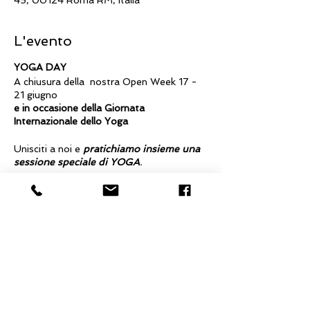
45, 00124 Roma RM, Italia
L'evento
YOGA DAY
A chiusura della nostra Open Week 17 -
21 giugno
e in occasione della Giornata
Internazionale dello Yoga
Unisciti a noi e
pratichiamo insieme una
sessione speciale di YOGA
.
Dalle 19
Gong Circle
per sperimentare la
potenza del suono e delle vibrazioni del
gong completamente avvolti dal suono
che si muove intorno a te.
Condividi questo evento
Info e prenotazioni:
La Via del Cuore cell. 335.363854