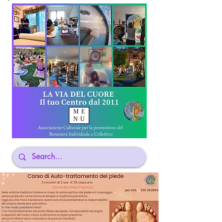
ME
NU