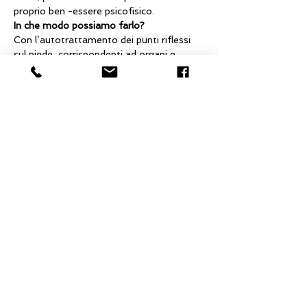
proprio ben -essere psicofisico. 
In che modo possiamo farlo?
Con l’autotrattamento dei punti riflessi 
sul piede, corrispondenti ad organi e 
apparati del nostro corpo e attraverso la 
digitopressione  dei punti riflessi neuro 
vascolari e di particolari  punti dei 
meridiani.
Quali i vantaggi?
Mostra di più
Condividi questo evento