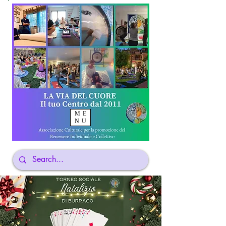
ME
NU