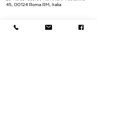
45, 00124 Roma RM, Italia
Condividi questo evento
La Via del Cuore
Associazione Culturale
Via Arturo Toscanini 45/47, Roma
tel.
+39 335363854
Email:
centrolistico@laviadelcuore.biz