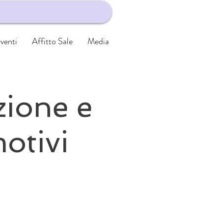
venti
Affitto Sale
Media
zione e
motivi