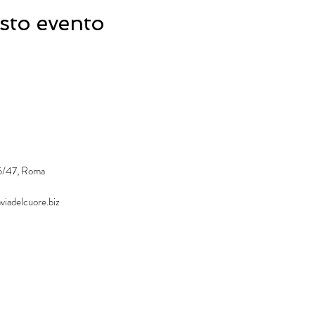
sto evento
45/47, Roma
viadelcuore.biz