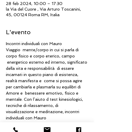
28 feb 2024, 10:00 – 17:30
la Via del Cuore , Via Arturo Toscanini,
45, 00124 Roma RM, Italia
L'evento
Incontri individuali con Mauro
Viaggio  mente/corpo in cui si parla di 
corpo fisico e corpo eterico, campo 
 energetico esterno ed interno, significato 
della vita e responsabilità  di essere 
incarnati in questo piano di esistenza, 
realtà manifesta e  come si possa agire 
per cambiarla e plasmarla su equilibri di 
Amore e  benessere emotivo, fisico e 
mentale. Con l’aiuto d test kinesiologici, 
tecniche di rilassamento, di 
visualizzazione e meditazione; incontri 
individuali con Mauro
Orario appuntamenti: 10.00 - 11.00 / 
11.00 - 12.00 / 12.00 - 13.00 /  14.00 - 