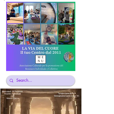
ME
NU