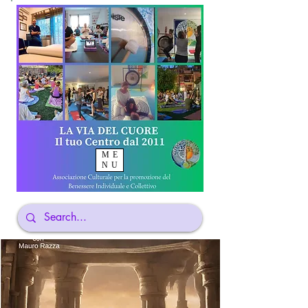
ME
NU