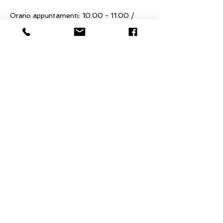
Orario appuntamenti: 10.00 - 11.00 / 
11.00 - 12.00 / 12.00 - 13.00 / 13.00 - 
14.00 /  14.30 - 15.30 / 15.30 - 16.30 / 
16.30 - 17.30
Per info e prenotazioni: La Via del Cuore 
335.363854
Condividi questo evento
La Via del Cuore
Associazione Culturale