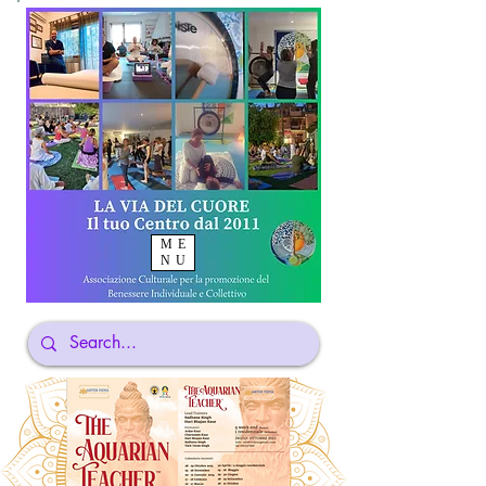
ME
NU