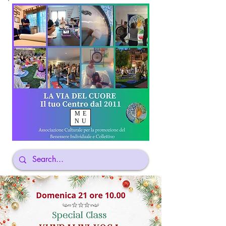
ME
NU