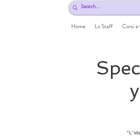
Home
Lo Staff
Corsi e
Speci
y
"L'id