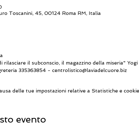
0
turo Toscanini, 45, 00124 Roma RM, Italia
ia
i rilasciare il subconscio, il magazzino della miseria" Yog
greteria 335363854 - centrolistico@laviadelcuore.biz
sa delle tue impostazioni relative a Statistiche e cookie
sto evento