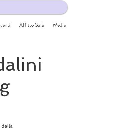
venti
Affitto Sale
Media
dalini
ng
 della