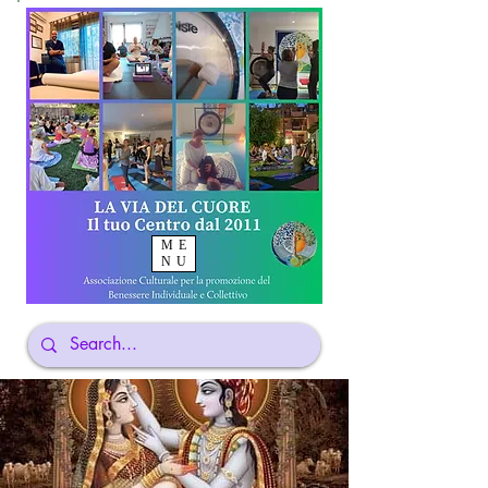
ME
NU