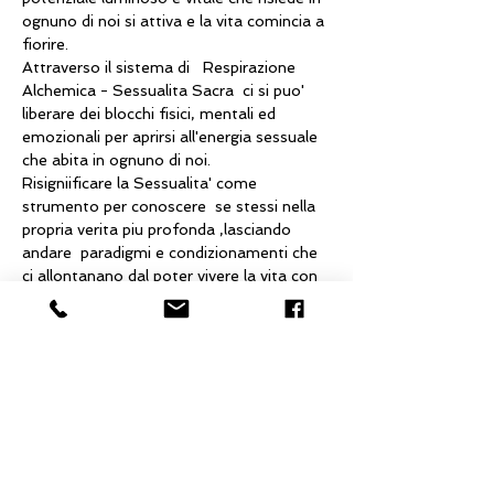
ognuno di noi si attiva e la vita comincia a 
fiorire.
Attraverso il sistema di   Respirazione 
Alchemica - Sessualita Sacra  ci si puo' 
liberare dei blocchi fisici, mentali ed 
emozionali per aprirsi all'energia sessuale 
che abita in ognuno di noi.
Risigniificare la Sessualita' come 
strumento per conoscere  se stessi nella 
propria verita piu profonda ,lasciando 
andare  paradigmi e condizionamenti che 
ci allontanano dal poter vivere la vita con 
pienezza e l'Amore con Fiducia. 
Apprendere l'Arte del dare e ricevere e la 
danza delle polarita del maschile e 
femminile all'interno di ognuno e 
nell'incontro con l''altro.

L'incontro prevede la presentazione degli 
incontri che inizieranno ad 
ottobre,e'prevista  una  parte 
esperienzale   (esercizi di respirazione e 