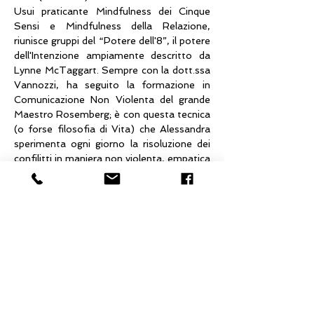
Usui praticante Mindfulness dei Cinque 
Sensi e Mindfulness della Relazione, 
riunisce gruppi del “Potere dell'8”, il potere 
dell'Intenzione ampiamente descritto da 
Lynne McTaggart. Sempre con la dott.ssa 
Vannozzi, ha seguito la formazione in 
Comunicazione Non Violenta del grande 
Maestro Rosemberg; è con questa tecnica 
(o forse filosofia di Vita) che Alessandra 
sperimenta ogni giorno la risoluzione dei 
confilitti in maniera non violenta, empatica 
e amorevole, al servizio della Crescita 
Personale di tutte le persone coinvolte. Ha 
imparato ad eseguire la Scansione della 
Firma Energetica dal Dottor Roy Martina: 
una tecnica basata sulla fisica quantistica 
che permette entrare in connessione 
profonda con il Campo Quantico,…
Mostra di più