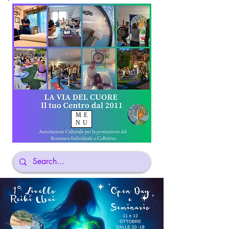
ME
NU