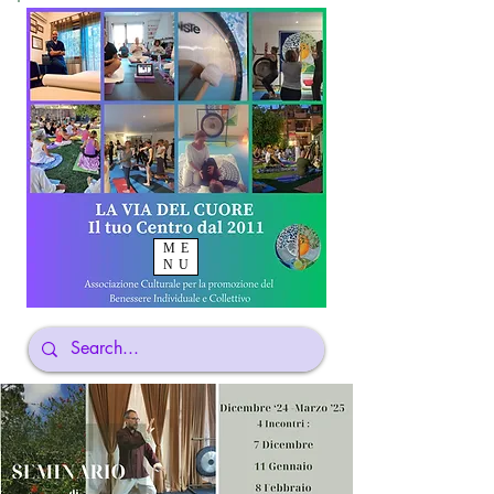
ME
NU