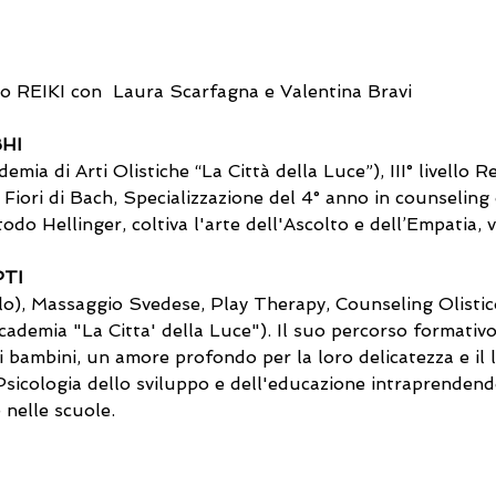
io REIKI con  Laura Scarfagna e Valentina Bravi 
HI
emia di Arti Olistiche “La Città della Luce”), III° livello
iori di Bach, Specializzazione del 4° anno in counseling oli
todo Hellinger, coltiva l'arte dell'Ascolto e dell’Empatia,
TI
ello), Massaggio Svedese, Play Therapy, Counseling Olistico,
ccademia "La Citta' della Luce"). Il suo percorso formativo 
 bambini, un amore profondo per la loro delicatezza e il 
n Psicologia dello sviluppo e dell'educazione intraprendend
 nelle scuole. 