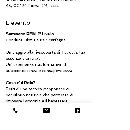
la Via del Cuore , Via Arturo Toscanini,
45, 00124 Roma RM, Italia
L'evento
Seminario REIKI 1° Livello 
Conduce Dipti Laura Scarfagna
Un viaggio alla ri-scoperta di Te, della tua 
essenza e unicità'.
Un' esperienza trasformativa, di 
autoconoscenza e consapevolezza.
Cosa e' il Reiki?
Reiki e' una tecnica giapponese di 
riequilibrio naturale che permette di 
ritrovare l'armonia e il benessere 
psicofisico.
Mostra di più