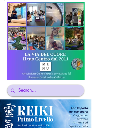
ME
NU