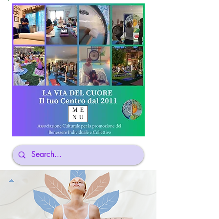
ME
NU