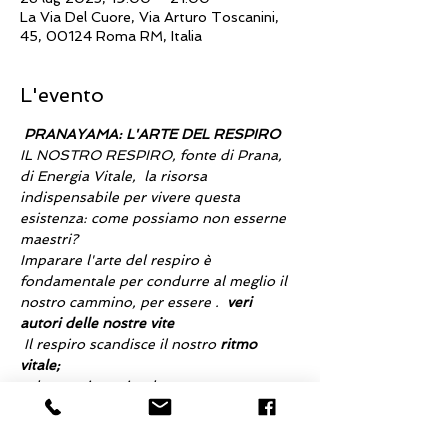
La Via Del Cuore, Via Arturo Toscanini,
45, 00124 Roma RM, Italia
L'evento
PRANAYAMA: L'ARTE DEL RESPIRO
IL NOSTRO RESPIRO, fonte di Prana, 
di Energia Vitale,  la risorsa 
indispensabile per vivere questa 
esistenza: come possiamo non esserne 
maestri?  
Imparare l'arte del respiro è 
fondamentale per condurre al meglio il 
nostro cammino, per essere 
.  
veri 
autori delle nostre vite
Il respiro scandisce il nostro 
ritmo 
vitale;
calma, attiva, stimola, cura, 
genera tranquillità, dona coraggio, 
apporta stabilità, 