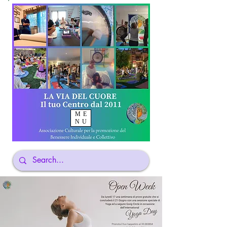
ME
NU