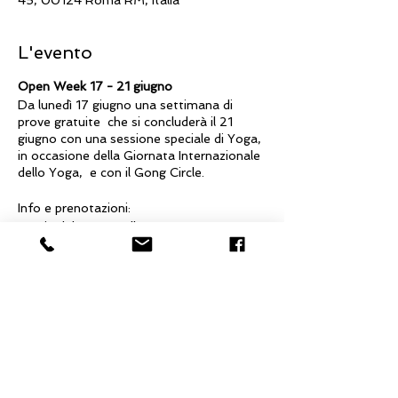
45, 00124 Roma RM, Italia
L'evento
Open Week 17 - 21 giugno
Da lunedì 17 giugno una settimana di
prove gratuite che si concluderà il 21
giugno con una sessione speciale di Yoga,
in occasione della Giornata Internazionale
dello Yoga, e con il Gong Circle.
Info e prenotazioni:
La Via del Cuore cell. 335.363854
Condividi questo evento