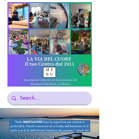
ME
NU