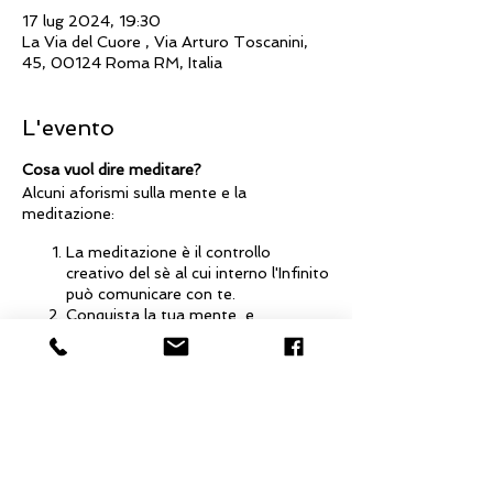
17 lug 2024, 19:30
La Via del Cuore , Via Arturo Toscanini,
45, 00124 Roma RM, Italia
L'evento
Cosa vuol dire meditare?
Alcuni aforismi sulla mente e la
meditazione:
La meditazione è il controllo
creativo del sè al cui interno l'Infinito
può comunicare con te.
Conquista la tua mente e
conquisterai il mondo. Quale
mente? Quella subconscia. Se
conquisti la tua mente subconscia
conquisterai il mondo.
Una mente rilassata è una mente
creativa e una mente creativa è una
mente rilassata, e soltanto una
Condividi questo evento
mente rilassata può diventare una