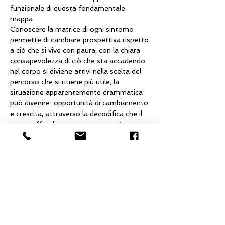
funzionale di questa fondamentale 
mappa. 
Conoscere la matrice di ogni sintomo 
permette di cambiare prospettiva rispetto 
a ciò che si vive con paura; con la chiara 
consapevolezza di ciò che sta accadendo 
nel corpo si diviene attivi nella scelta del 
percorso che si ritiene più utile; la 
situazione apparentemente drammatica 
può divenire  opportunità di cambiamento 
e crescita, attraverso la decodifica che il 
corpo offre di una conoscenza più 
profonda di se stessi!
Condotto da:
FABRIZIO ALIOTTA: Osteopata, 
Facilitatore in Costellazioni Familiari, 
Docente e Consulente nelle 5 Leggi 
Biologiche.
Mostra di più