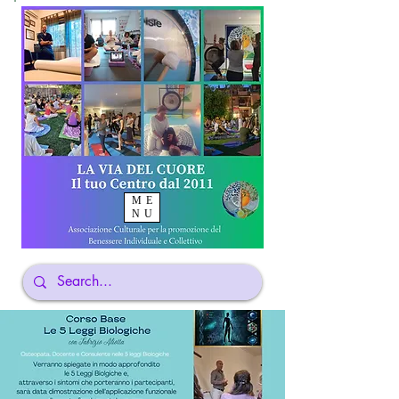
ME
NU