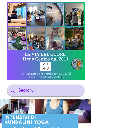
ME
NU