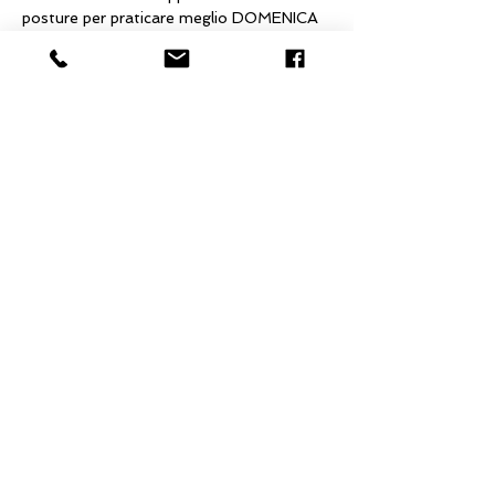
posture per praticare meglio DOMENICA 
22/03 ORE 10.00-13.00 Mantra e 
Shabd: meditare con e attraverso la 
vibrazione e il suono DOMENICA 05/04 
ORE 10.00/13.00 Stress: stategie di 
regolazione 
Info e prenotazione in segreteria 
Condividi questo evento
La Via del Cuore
Associazione Culturale
Via Arturo Toscanini 45/47, Roma