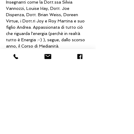
Insegnanti come la Dott.ssa Silvia 
Vannozzi, Louise Hay, Dott. Joe 
Dispenza, Dott. Brian Weiss, Doreen 
Virtue, i Dott.ri Joy e Roy Martina e suo 
figlio Andrea. Appassionata di tutto ciò 
che riguarda l'energia (perchè in realtà 
tutto è Energia :-) ), segue, dallo scorso 
anno, il Corso di Medianità. 
Ma cos'è il Potere dell'8 di Lynne 
McTaggart? 
Il potere dell'8 consiste nel riunire un 
gruppo di persone (da 6 a 12 persone 
ma…
Mostra di più
Condividi questo evento