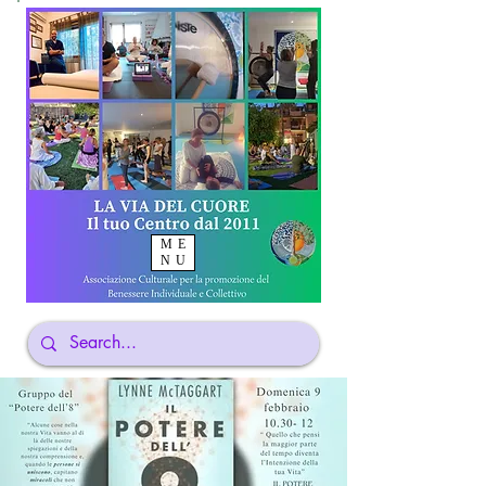
ME
NU