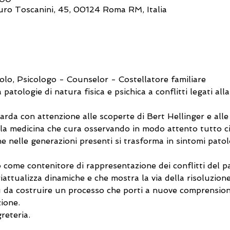
turo Toscanini, 45, 00124 Roma RM, Italia
olo, Psicologo - Counselor - Costellatore familiare
patologie di natura fisica e psichica a conflitti legati alla
rda con attenzione alle scoperte di Bert Hellinger e alle C
della medicina che cura osservando in modo attento tutto c
e nelle generazioni presenti si trasforma in sintomi patolo
ome contenitore di rappresentazione dei conflitti del pa
riattualizza dinamiche e che mostra la via della risoluzion
sì da costruire un processo che porti a nuove comprensioni,
ione.
reteria.