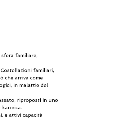
 sfera familiare, 
ostellazioni familiari, 
iò che arriva come 
gici, in malattie del 
ssato, riproposti in uno 
e karmica.
 e attivi capacità 