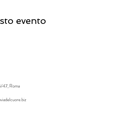
sto evento
45/47, Roma
viadelcuore.biz