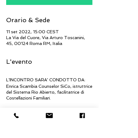
Orario & Sede
11 set 2022, 15:00 CEST
La Via del Cuore, Via Arturo Toscanini,
45, 00124 Roma RM, Italia
L'evento
L'INCONTRO SARA' CONDOTTO DA:
Enrica Scambia Counselor SiCo, istruttrice
del Sistema Rio Abierto, facilitatrice di
Costellazioni Familiari.
In ogni nucleo familiare esistono degli
ordini strutturali fissi che vengono
utilizzati
per mantenere in equilibrio l'intero
sistema. Così potenti da trasmettersi di