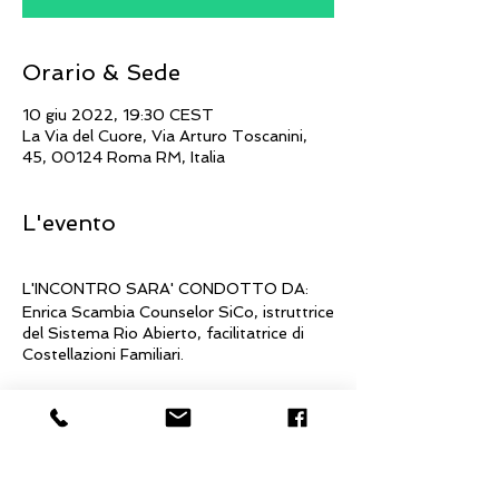
Orario & Sede
10 giu 2022, 19:30 CEST
La Via del Cuore, Via Arturo Toscanini,
45, 00124 Roma RM, Italia
L'evento
L'INCONTRO SARA' CONDOTTO DA:
Enrica Scambia Counselor SiCo, istruttrice
del Sistema Rio Abierto, facilitatrice di
Costellazioni Familiari.
In ogni nucleo familiare esistono degli
ordini strutturali fissi che vengono
utilizzati
per mantenere in equilibrio l'intero
sistema. Così potenti da trasmettersi di