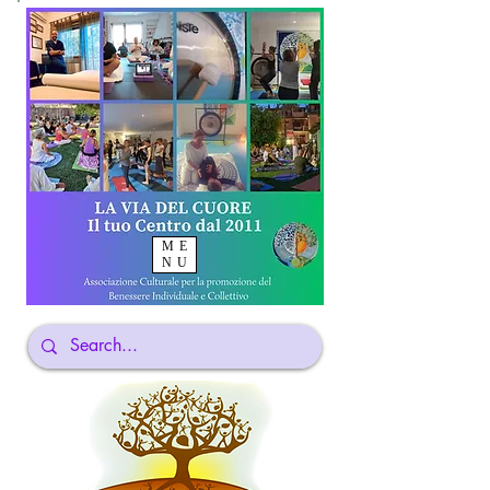
ME
NU