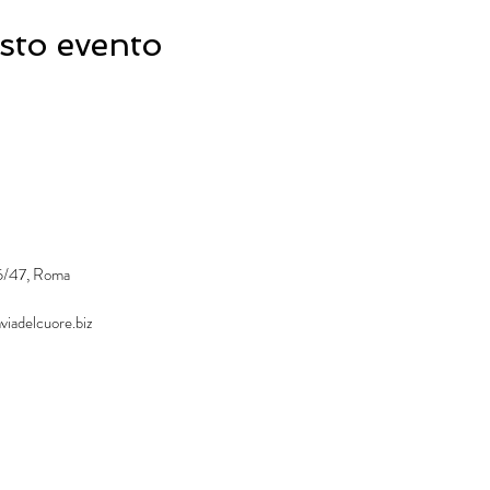
 bioenergetico master Reiki insegnante di Kundalini Yog
sto evento
5217222 - centrolistico@laviadelcuore.biz
45/47, Roma
viadelcuore.biz