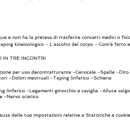
que e non ha la pretesa di trasferire concetti medici o fisio
aping kinesiologico - L’ascolto del corpo - Com’è fatto 
 IN TRE INCONTRI
zione per uso decontratturante -Cervicale -Spalle -Dito
tori -Dolori mestruali -Taping linfatico -Schiena
g linfatico -Legamenti ginocchio e caviglia -Alluce valg
e -Nervo sciatico
zione estetica -Viso -Seno -Glutei -Applicazione per dre
sa delle tue impostazioni relative a Statistiche e cookie
li anziani -Applicazione sugli sportivi
a Eleonora Pirro’ Dhyan Seva Kaur