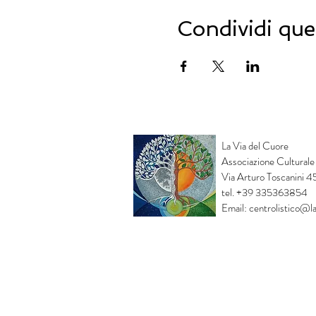
Massoterapista operatore
Condividi que
Info e Prenotazione: 064
La Via del Cuore
Associazione Culturale
Via Arturo Toscanini 
tel. +39 335363854
Email:
centrolistico@la