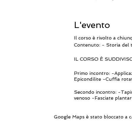
L'evento
Il corso è rivolto a chiun
Contenuto: - Storia del t
IL CORSO È SUDDIVISO
Primo incontro: -Applica
Epicondilite -Cuffia rota
Secondo incontro: -Tapin
venoso -Fasciate plantar
Terzo incontro: -Applica
Google Maps è stato bloccato a cau
bambini -Applicazione sug
Il corso sarà condotto d