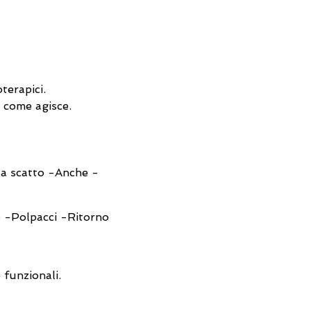
terapici.
e come agisce.
 a scatto -Anche -
o -Polpacci -Ritorno
nare -Applicazione sui
 funzionali.