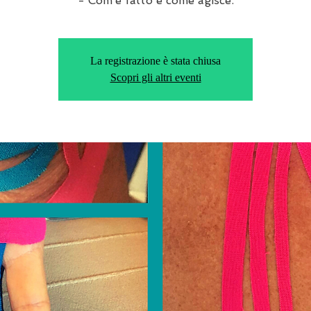
- Com’è fatto e come agisce.
La registrazione è stata chiusa
Scopri gli altri eventi