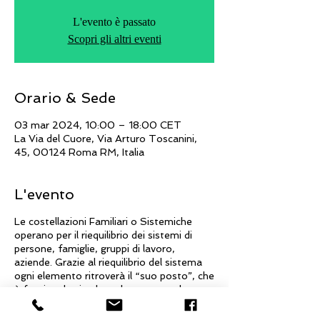
L'evento è passato
Scopri gli altri eventi
Orario & Sede
03 mar 2024, 10:00 – 18:00 CET
La Via del Cuore, Via Arturo Toscanini,
45, 00124 Roma RM, Italia
L'evento
Le costellazioni Familiari o Sistemiche
operano per il riequilibrio dei sistemi di
persone, famiglie, gruppi di lavoro,
aziende. Grazie al riequilibrio del sistema
ogni elemento ritroverà il “suo posto”, che
è funzionale sia al suo benessere, che a
quello dell’intero sistema. Si genera una
immediata crescita di armonia e