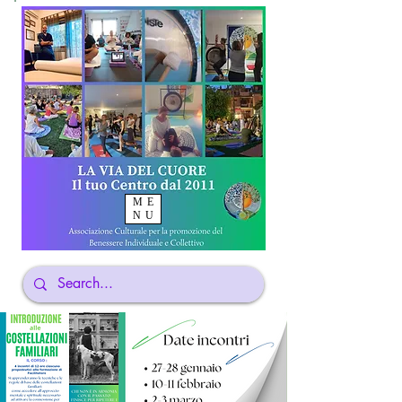
ME
NU