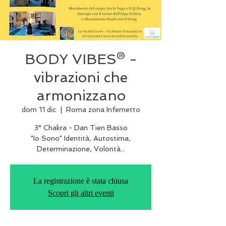
BODY VIBES® -
vibrazioni che
armonizzano
dom 11 dic
  |  
Roma zona Infernetto
3° Chakra - Dan Tien Basso
"Io Sono" Identità, Autostima,
Determinazione, Volontà...
La registrazione è stata chiusa
Scopri gli altri eventi