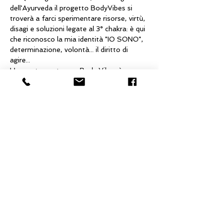
dell'Ayurveda il progetto BodyVibes si 
troverà a farci sperimentare risorse, virtù, 
disagi e soluzioni legate al 3° chakra: è qui 
che riconosco la mia identità "IO SONO", 
determinazione, volontà... il diritto di 
agire... 
L'appuntamento con Body Vibes è 
mensile.  
GRANDE NOVITA': accogliendo i vostri 
suggerimenti Body Vibes amplia il suo 
spazio e l'incontro sarà di 2 ore insieme 
per sviscerare con sempre maggiore 
attenzione i vari temi che…
Mostra di più
Condividi questo evento