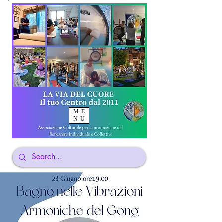
ME
NU