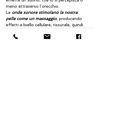
emette un suono, che lo si percepisca o 
meno attraverso l’orecchio.
Le 
onde sonore stimolano la nostra 
pelle come un massaggio
, producendo 
effetti a livello cellulare, tissutale, quindi 
su organi e sistemi corrispondenti.
Questa vibrazione 
rimuove blocchi 
energetici
 favorendo il naturale 
scorrimento del flusso vitale (prana), 
 stimolando tutti i metabolismi e 
riportando equilibrio all’intero organismo.
Mostra di più
Condividi questo evento