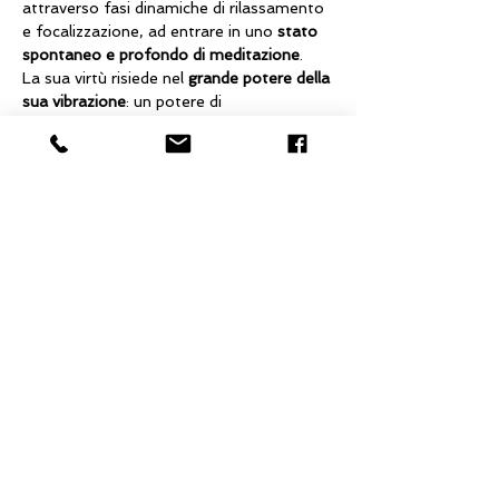
attraverso fasi dinamiche di rilassamento 
e focalizzazione, ad entrare in uno 
stato 
spontaneo e profondo di meditazione
.
La sua virtù risiede nel 
grande potere della 
sua vibrazione
: un potere di 
trasformazione, di guarigione e di 
elevazione spirituale.
Il suono è vibrazione
: tutto ciò che vibra 
emette un suono, che lo si percepisca o 
meno attraverso l’orecchio.
Mostra di più
Condividi questo evento