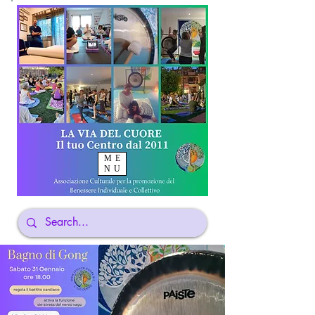
ME
NU