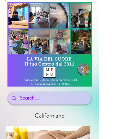
ME
NU
Californiano